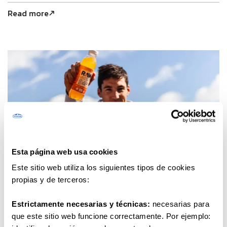
Read more
Esta página web usa cookies
Este sitio web utiliza los siguientes tipos de cookies
propias y de terceros:
7 march 2019
Aleix Espargaró becomes a shareholder and the
Estrictamente necesarias y técnicas:
necesarias para
face of RAW Superdrink, the first 100% organic
que este sitio web funcione correctamente. Por ejemplo:
isotonic drink