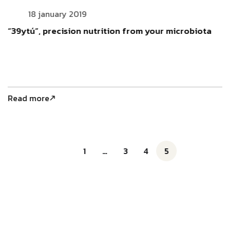
18 january 2019
“39ytú”, precision nutrition from your microbiota
Read more
1
…
3
4
5