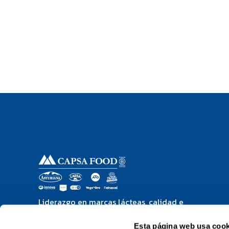
Liderazgo en marcas lácteas, calidad e
innovación corporación alimentaria
Peñasanta
Esta página web usa cook