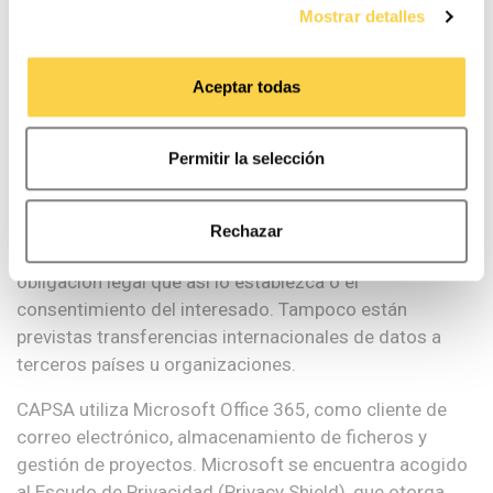
Puede consultar la
Política de cookies
para más
Mostrar detalles
datos?
información. Puede aceptar todas las cookies,
rechazarlas o configurarlas en el siguiente panel.
Aceptar todas
Los datos que nos facilites podrán ser cedidos a las
sociedades filiales y participadas del grupo por
motivos de gestión y administrativos, con el interés
Permitir la selección
legítimo como base de la comunicación.
Los datos no serán comunicados a terceros -entidades
Rechazar
públicas y/o privadas- salvo cuando exista una
obligación legal que así lo establezca o el
consentimiento del interesado. Tampoco están
previstas transferencias internacionales de datos a
terceros países u organizaciones.
CAPSA utiliza Microsoft Office 365, como cliente de
correo electrónico, almacenamiento de ficheros y
gestión de proyectos. Microsoft se encuentra acogido
al Escudo de Privacidad (Privacy Shield), que otorga