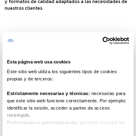
y formatos de calidad adaptados a las necesidades de
nuestros clientes.
Nombre y apellidos
*
Empresa y país
*
Esta página web usa cookies
Este sitio web utiliza los siguientes tipos de cookies
propias y de terceros:
Correo electrónico
*
Estrictamente necesarias y técnicas:
necesarias para
que este sitio web funcione correctamente. Por ejemplo:
identificar la sesión, acceder a partes de acceso
Marca
*
restringido.
Preferencias o personalización
: permiten recordar las
características de las opciones seleccionadas por la
He leído y acepto el
aviso legal
y la
política de privacidad